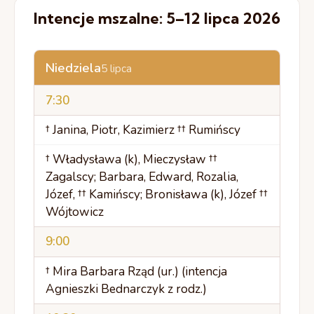
Intencje mszalne: 5–12 lipca 2026
Niedziela
5 lipca
7:30
† Janina, Piotr, Kazimierz †† Rumińscy
† Władysława (k), Mieczysław ††
Zagalscy; Barbara, Edward, Rozalia,
Józef, †† Kamińscy; Bronisława (k), Józef ††
Wójtowicz
9:00
† Mira Barbara Rząd (ur.) (intencja
Agnieszki Bednarczyk z rodz.)