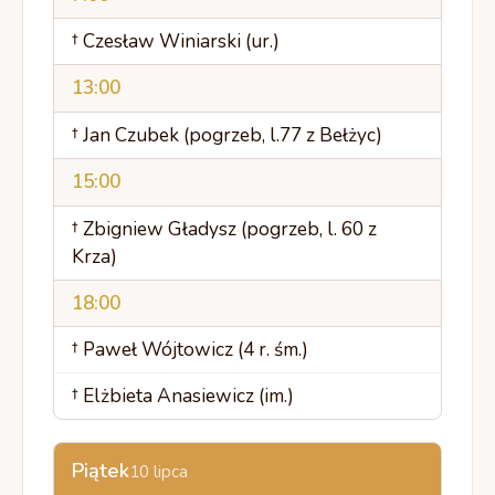
† Czesław Winiarski (ur.)
13:00
† Jan Czubek (pogrzeb, l.77 z Bełżyc)
15:00
† Zbigniew Gładysz (pogrzeb, l. 60 z
Krza)
18:00
† Paweł Wójtowicz (4 r. śm.)
† Elżbieta Anasiewicz (im.)
Piątek
10 lipca