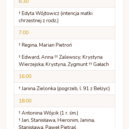
6:30
† Edyta Wójtowicz (intencja matki
chrzestnej z rodz.)
7:00
† Regina, Marian Pietroń
† Edward, Anna †† Zalewscy; Krystyna
Wierzejska; Krystyna, Zygmunt †† Gałach
16:00
† Janina Zielonka (pogrzeb, l. 91 z Bełżyc)
18:00
† Antonina Wójcik (1 r. śm.)
† Jan, Stanisława, Hieronim, Janina,
Stanisława, Paweł Pietraś