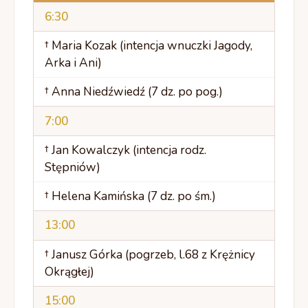
6:30
† Maria Kozak (intencja wnuczki Jagody,
Arka i Ani)
† Anna Niedźwiedź (7 dz. po pog.)
7:00
† Jan Kowalczyk (intencja rodz.
Stępniów)
† Helena Kamińska (7 dz. po śm.)
13:00
† Janusz Górka (pogrzeb, l.68 z Krężnicy
Okrągłej)
15:00