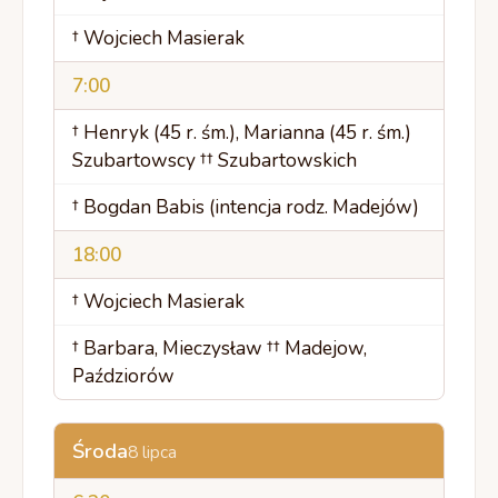
† Wojciech Masierak
7:00
† Henryk (45 r. śm.), Marianna (45 r. śm.)
Szubartowscy †† Szubartowskich
† Bogdan Babis (intencja rodz. Madejów)
18:00
† Wojciech Masierak
† Barbara, Mieczysław †† Madejow,
Paździorów
Środa
8 lipca