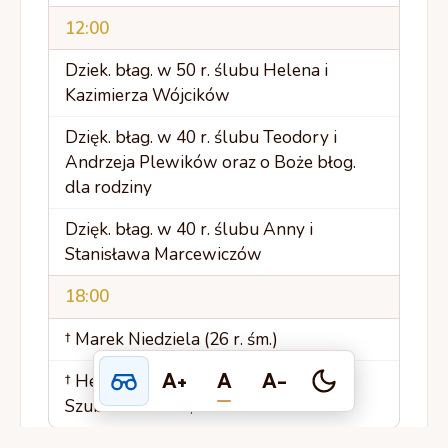
12:00
Dziek. błag. w 50 r. ślubu Helena i
Kazimierza Wójcików
Dzięk. błag. w 40 r. ślubu Teodory i
Andrzeja Plewików oraz o Boże błog.
dla rodziny
Dzięk. błag. w 40 r. ślubu Anny i
Stanisława Marcewiczów
18:00
† Marek Niedziela (26 r. śm.)
A+
A
A-
† Henryk, Marianna, Zdzisław ††
Szubartowskich; Danuta Jadach