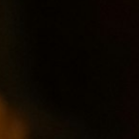
Msze Święte i nabożeństwa
Schola młodzieżowa
Chrzest Święty
Odpusty parafialne
Schola dorosłych
Ślub
Spowiedź
Chór Lutnia
Sakrament chorych
Sakramenty
Krąg Biblijny
Pogrzeb
Liturgia dnia
Bractwo Krzyża Świętego
Ofiara
Akcja Katolicka
Koło Przyjaciół Radia Maryja
Koła różańcowe
Legion Maryi