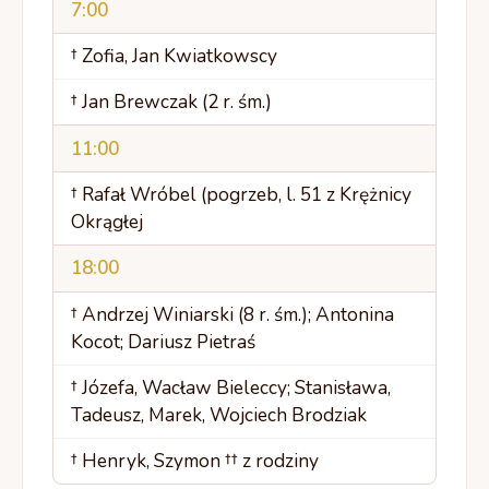
7:00
† Zofia, Jan Kwiatkowscy
† Jan Brewczak (2 r. śm.)
11:00
† Rafał Wróbel (pogrzeb, l. 51 z Krężnicy
Okrągłej
18:00
† Andrzej Winiarski (8 r. śm.); Antonina
Kocot; Dariusz Pietraś
† Józefa, Wacław Bieleccy; Stanisława,
Tadeusz, Marek, Wojciech Brodziak
† Henryk, Szymon †† z rodziny