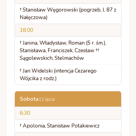
† Stanisław Węgorowski (pogrzeb, l. 87 z
Nałęczowa)
18:00
† Janina, Władysław, Roman (5 r. śm.),
Stanisława, Franciszek, Czesław ††
Sągolewskich, Stelmachów
† Jan Widelski (intencja Cezarego
Wójcika z rodz.)
Sobota
11 lipca
6:30
† Apolonia, Stanisław Potakiewicz