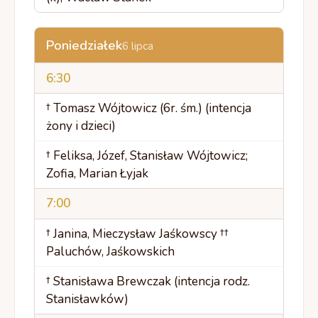
Poniedziałek
6 lipca
6:30
† Tomasz Wójtowicz (6r. śm.) (intencja
żony i dzieci)
† Feliksa, Józef, Stanisław Wójtowicz;
Zofia, Marian Łyjak
7:00
† Janina, Mieczysław Jaśkowscy ††
Paluchów, Jaśkowskich
† Stanisława Brewczak (intencja rodz.
Stanisławków)