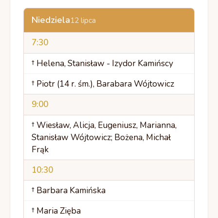
Niedziela
12 lipca
7:30
† Helena, Stanisław - Izydor Kamińscy
† Piotr (14 r. śm.), Barabara Wójtowicz
9:00
† Wiesław, Alicja, Eugeniusz, Marianna,
Stanisław Wójtowicz; Bożena, Michał
Frąk
10:30
† Barbara Kamińska
† Maria Zięba