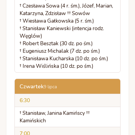
† Czesława Sowa (4 r. śm.), Józef, Marian,
Katarzyna, Zdzisław †† Sowów
† Wiesława Gałkowska (5 r. śm.)
† Stanisław Kaniewski (intencja rodz.
Węglów)
† Robert Besztak (30 dz. po śm.)
† Eugeniusz Michalak (7 dz. po śm.)
† Stanisława Kucharska (10 dz. po śm.)
† Irena Wiślińska (10 dz. po śm.)
Czwartek
9 lipca
6:30
† Stanisław, Janina Kamińscy ††
Kamińskich
7:00