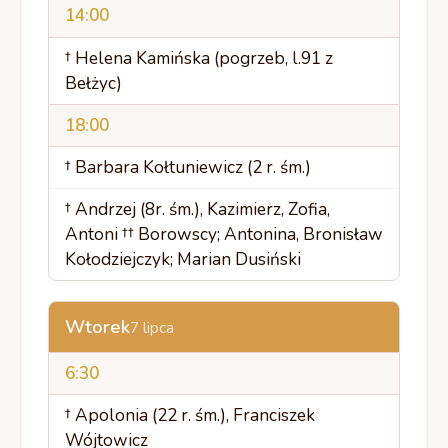
14:00
† Helena Kamińska (pogrzeb, l.91 z
Bełżyc)
18:00
† Barbara Kołtuniewicz (2 r. śm.)
† Andrzej (8r. śm.), Kazimierz, Zofia,
Antoni †† Borowscy; Antonina, Bronisław
Kołodziejczyk; Marian Dusiński
Wtorek
7 lipca
6:30
† Apolonia (22 r. śm.), Franciszek
Wójtowicz