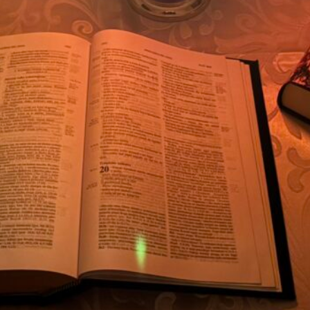
Msze Święte i nabożeństwa
Schola młodzieżowa
Chrzest Święty
Odpusty parafialne
Schola dorosłych
Ślub
Spowiedź
Chór Lutnia
Sakrament chorych
Sakramenty
Krąg Biblijny
Pogrzeb
Liturgia dnia
Bractwo Krzyża Świętego
Ofiara
Akcja Katolicka
Koło Przyjaciół Radia Maryja
Koła różańcowe
Legion Maryi