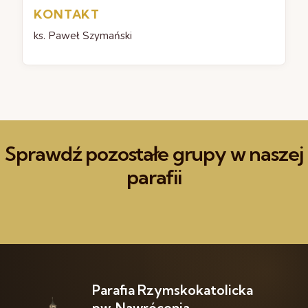
KONTAKT
ks. Paweł Szymański
Sprawdź pozostałe grupy w naszej
parafii
DOWIEDZ SIĘ WIĘCEJ
DO
Liturgiczna Służba Ołtarza
Sch
Parafia Rzymskokatolicka