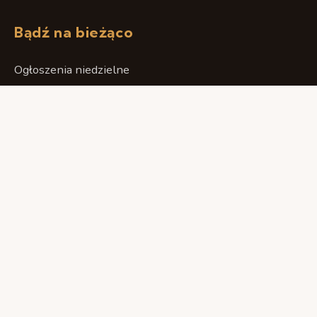
Bądź na bieżąco
Ogłoszenia niedzielne
Intencje mszalne
Aktualności
Kalendarz wydarzeń
Galeria
Kancelaria
Kancelaria
Intencja mszalna