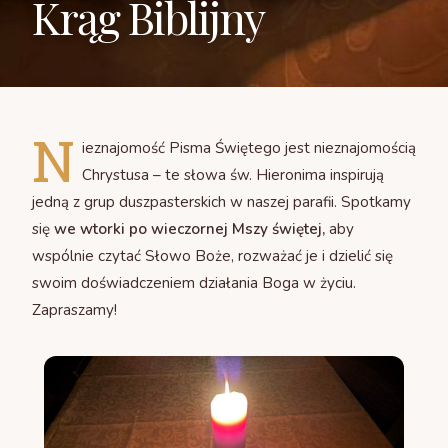
Krąg Biblijny
Diakonia Modlitwy
N
ieznajomość Pisma Świętego jest nieznajomością
Chrystusa – te słowa św. Hieronima inspirują
jedną z grup duszpasterskich w naszej parafii. Spotkamy
się
we wtorki po wieczornej Mszy świętej,
aby
wspólnie czytać Słowo Boże, rozważać je i dzielić się
swoim doświadczeniem działania Boga w życiu.
Zapraszamy!