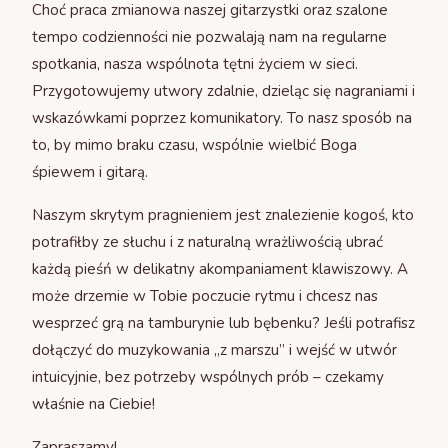
Choć praca zmianowa naszej gitarzystki oraz szalone
tempo codzienności nie pozwalają nam na regularne
spotkania, nasza wspólnota tętni życiem w sieci.
Przygotowujemy utwory zdalnie, dzieląc się nagraniami i
wskazówkami poprzez komunikatory. To nasz sposób na
to, by mimo braku czasu, wspólnie wielbić Boga
śpiewem i gitarą.
Naszym skrytym pragnieniem jest znalezienie kogoś, kto
potrafiłby ze słuchu i z naturalną wrażliwością ubrać
każdą pieśń w delikatny akompaniament klawiszowy. A
może drzemie w Tobie poczucie rytmu i chcesz nas
wesprzeć grą na tamburynie lub bębenku? Jeśli potrafisz
dołączyć do muzykowania „z marszu” i wejść w utwór
intuicyjnie, bez potrzeby wspólnych prób – czekamy
właśnie na Ciebie!
Zapraszamy!