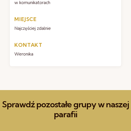
w komunikatorach
MIEJSCE
Najczęściej zdalnie
KONTAKT
Weronika
Sprawdź pozostałe grupy w naszej
parafii
DOWIEDZ SIĘ WIĘCEJ
DO