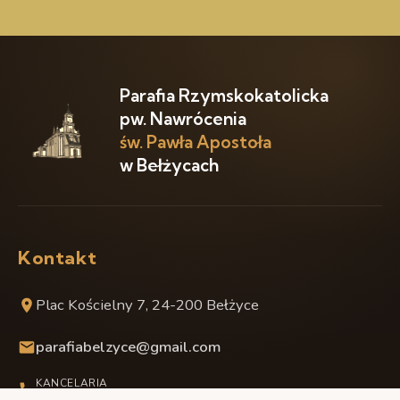
Liturgiczna Służba Ołtarza
Sch
Parafia Rzymskokatolicka
pw. Nawrócenia
św. Pawła Apostoła
w Bełżycach
Kontakt
Plac Kościelny 7, 24-200 Bełżyce
parafiabelzyce@gmail.com
KANCELARIA