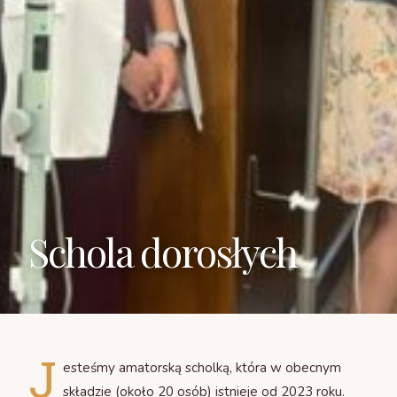
Diakonia Modlitwy
Schola dorosłych
J
esteśmy amatorską scholką, która w obecnym
składzie (około 20 osób) istnieje od 2023 roku.