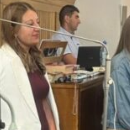
Msze Święte i nabożeństwa
Schola młodzieżowa
Chrzest Święty
Odpusty parafialne
Schola dorosłych
Ślub
Spowiedź
Chór Lutnia
Sakrament chorych
Sakramenty
Krąg Biblijny
Pogrzeb
Liturgia dnia
Bractwo Krzyża Świętego
Ofiara
Akcja Katolicka
Koło Przyjaciół Radia Maryja
Koła różańcowe
Legion Maryi