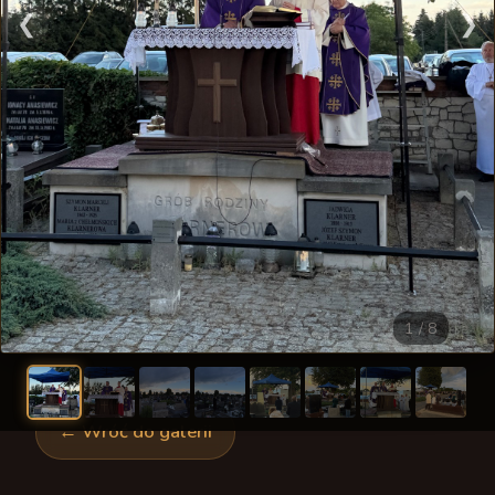
Msze Święte i nabożeństwa
Schola młodzieżowa
❮
❯
Chrzest Święty
Odpusty parafialne
Schola dorosłych
Ślub
Spowiedź
Chór Lutnia
Sakrament chorych
Sakramenty
Krąg Biblijny
Pogrzeb
Liturgia dnia
Bractwo Krzyża Świętego
Ofiara
Akcja Katolicka
1 / 8
Koło Przyjaciół Radia Maryja
Koła różańcowe
← Wróć do galerii
Legion Maryi