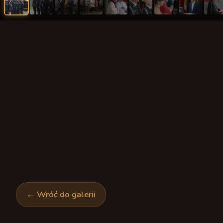
Msze Święte i nabożeństwa
Schola młodzieżowa
Chrzest Święty
Odpusty parafialne
Schola dorosłych
Ślub
Spowiedź
Chór Lutnia
Sakrament chorych
Sakramenty
Krąg Biblijny
Pogrzeb
Liturgia dnia
Bractwo Krzyża Świętego
Ofiara
Akcja Katolicka
Koło Przyjaciół Radia Maryja
Koła różańcowe
← Wróć do galerii
Legion Maryi