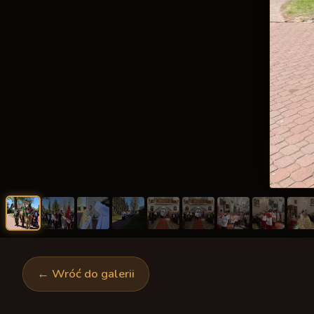
Msze Święte i nabożeństwa
Schola młodzieżowa
Chrzest Święty
Odpusty parafialne
Schola dorosłych
Ślub
Spowiedź
Chór Lutnia
Sakrament chorych
Sakramenty
Krąg Biblijny
Pogrzeb
Liturgia dnia
Bractwo Krzyża Świętego
Ofiara
Akcja Katolicka
Koło Przyjaciół Radia Maryja
Koła różańcowe
← Wróć do galerii
Legion Maryi