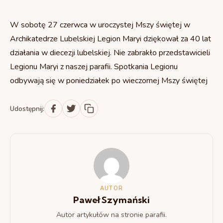
Msze Święte i nabożeństwa
Schola młodzieżowa
Chrzest Święty
W sobotę 27 czerwca w uroczystej Mszy świętej w
Odpusty parafialne
Schola dorosłych
Archikatedrze Lubelskiej Legion Maryi dziękował za 40 lat
Ślub
Spowiedź
działania w diecezji lubelskiej. Nie zabrakło przedstawicieli
Chór Lutnia
Sakrament chorych
Legionu Maryi z naszej parafii. Spotkania Legionu
Sakramenty
odbywają się w poniedziałek po wieczornej Mszy świętej
Krąg Biblijny
Pogrzeb
Liturgia dnia
Bractwo Krzyża Świętego
Udostępnij:
Ofiara
Akcja Katolicka
Koło Przyjaciół Radia Maryja
Koła różańcowe
AUTOR
Paweł Szymański
Legion Maryi
Autor artykułów na stronie parafii.